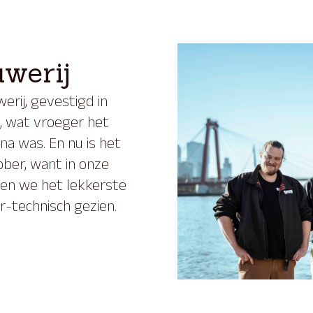
werij
erij, gevestigd in
, wat vroeger het
a was. En nu is het
bber, want in onze
n we het lekkerste
r-technisch gezien.