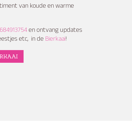
timent van koude en warme
1684913754
en ontvang updates
estjes etc, in de
Bierkaai
!
ERKAAI