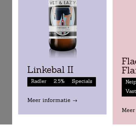
Flaccid
Bo
Flamingo
Pil
Neipa
0.4%
Pils
Vast aanbod
Vas
Meer informatie
$
Meer