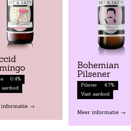
hemian
St. Guinefort
sener
Belgisch Blond
6.
ner
4.7%
Vast aanbod
t aanbod
Meer informatie
$
 informatie
$