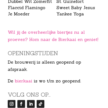
Dubbel Wit Zomerfit
St. Guinefort
Flaccid Flamingo
Sweet Baby Jesus
Je Moeder
Yankee Yoga
Wil jij de overheerlijke biertjes nu al
proeven? Kom naar de Bierkaai en geniet!
OPENINGS­TIJDEN
De brouwerij is alleen geopend op
afspraak.
De
bierkaai
is wo t/m zo geopend.
VOLG ONS OP…