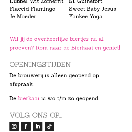
Dubbel Wit Zomerfit
St. Guinefort
Flaccid Flamingo
Sweet Baby Jesus
Je Moeder
Yankee Yoga
Wil jij de overheerlijke biertjes nu al
proeven? Kom naar de Bierkaai en geniet!
OPENINGS­TIJDEN
De brouwerij is alleen geopend op
afspraak.
De
bierkaai
is wo t/m zo geopend.
VOLG ONS OP…